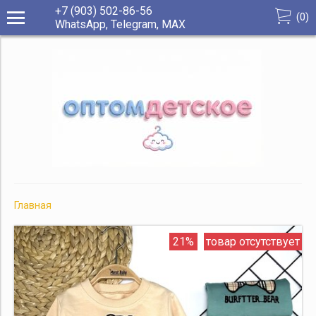
+7 (903) 502-86-56
(
0
)
WhatsApp, Telegram, МАХ
Главная
21%
товар отсутствует